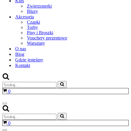
Kids
Zwierzonerki
Bluzy
Akcesoria
Czapki
Torby
Piny i Broszki
Vouchery prezentowe
Warsztaty
O nas
Blog
Gdzie jesteśmy
Kontakt
Szukaj...
Koszyk
0
Menu
nawigacji
Szukaj...
Koszyk
0