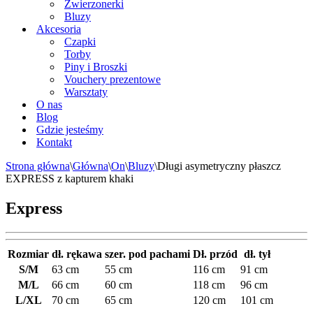
Zwierzonerki
Bluzy
Akcesoria
Czapki
Torby
Piny i Broszki
Vouchery prezentowe
Warsztaty
O nas
Blog
Gdzie jesteśmy
Kontakt
Strona główna
\
Główna
\
On
\
Bluzy
\
Długi asymetryczny płaszcz
EXPRESS z kapturem khaki
Express
Rozmiar
dł. rękawa
szer. pod pachami
Dł. przód
dł. tył
S/M
63 cm
55 cm
116 cm
91 cm
M/L
66 cm
60 cm
118 cm
96 cm
L/XL
70 cm
65 cm
120 cm
101 cm