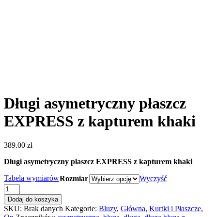
Długi asymetryczny płaszcz
EXPRESS z kapturem khaki
389.00
zł
Długi asymetryczny płaszcz EXPRESS z kapturem khaki
Tabela wymiarów
Rozmiar
Wyczyść
ilość
Długi
Dodaj do koszyka
asymetryczny
SKU:
Brak danych
Kategorie:
Bluzy
,
Główna
,
Kurtki i Płaszcze
,
płaszcz