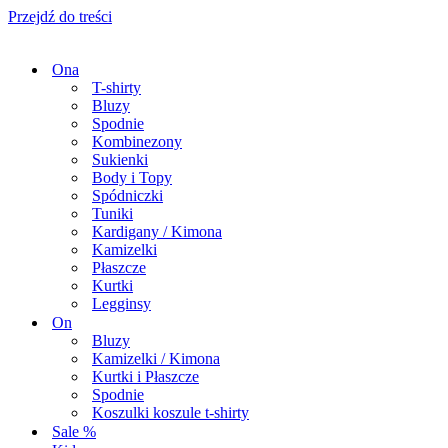
Przejdź do treści
Ona
T-shirty
Bluzy
Spodnie
Kombinezony
Sukienki
Body i Topy
Spódniczki
Tuniki
Kardigany / Kimona
Kamizelki
Płaszcze
Kurtki
Legginsy
On
Bluzy
Kamizelki / Kimona
Kurtki i Płaszcze
Spodnie
Koszulki koszule t-shirty
Sale %