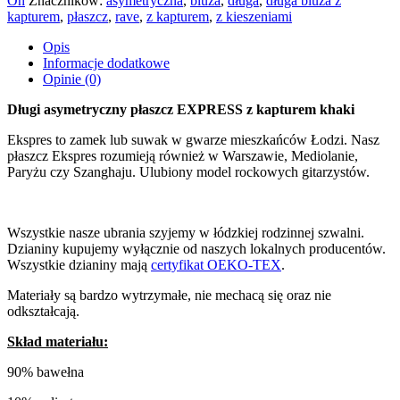
On
Znaczników:
asymetryczna
,
bluza
,
długa
,
długa bluza z
EXPRESS
kapturem
,
płaszcz
,
rave
,
z kapturem
,
z kieszeniami
z
kapturem
Opis
khaki
Informacje dodatkowe
Opinie (0)
Długi asymetryczny płaszcz EXPRESS z kapturem khaki
Ekspres to zamek lub suwak w gwarze mieszkańców Łodzi. Nasz
płaszcz Ekspres rozumieją również w Warszawie, Mediolanie,
Paryżu czy Szanghaju. Ulubiony model rockowych gitarzystów.
Wszystkie nasze ubrania szyjemy w łódzkiej rodzinnej szwalni.
Dzianiny kupujemy wyłącznie od naszych lokalnych producentów.
Wszystkie dzianiny mają
certyfikat OEKO-TEX
.
Materiały są bardzo wytrzymałe, nie mechacą się oraz nie
odkształcają.
Skład materiału:
90% bawełna