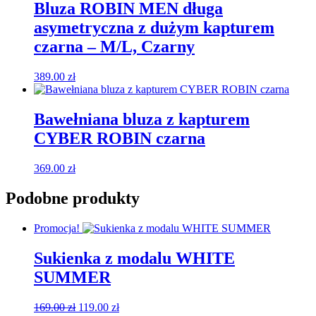
Bluza ROBIN MEN długa
asymetryczna z dużym kapturem
czarna – M/L, Czarny
389.00
zł
Bawełniana bluza z kapturem
CYBER ROBIN czarna
369.00
zł
Podobne produkty
Promocja!
Sukienka z modalu WHITE
SUMMER
Pierwotna
Aktualna
169.00
zł
119.00
zł