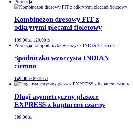
cena
cena
Promocja!
wynosiła:
wynosi:
169.00 zł.
119.00 zł.
Kombinezon dresowy FIT z
odkrytymi plecami fioletowy
Pierwotna
Aktualna
199.00
zł
129.00
zł
cena
cena
Promocja!
wynosiła:
wynosi:
199.00 zł.
129.00 zł.
Spódniczka wzorzysta INDIAN
ciemna
Pierwotna
Aktualna
149.00
zł
89.00
zł
cena
cena
wynosiła:
wynosi:
149.00 zł.
89.00 zł.
Długi asymetryczny płaszcz
EXPRESS z kapturem czarny
389.00
zł